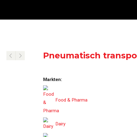
uring
Compleet overzicht van alle machines, systemen
Pneumatisch transpo
Markten:
Food & Pharma
Dairy