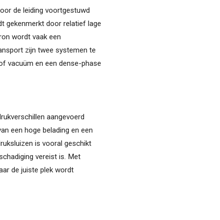
door de leiding voortgestuwd
t gekenmerkt door relatief lage
 bron wordt vaak een
ansport zijn twee systemen te
 of vacuüm en een dense-phase
drukverschillen aangevoerd
van een hoge belading en een
uksluizen is vooral geschikt
chadiging vereist is. Met
r de juiste plek wordt