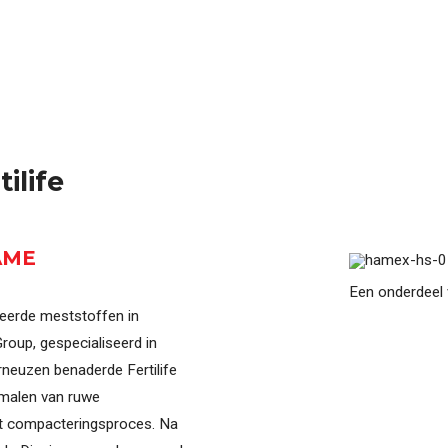
uring
Compleet overzicht van alle machines, systemen
ilife
AME
Een onderdeel
leerde meststoffen in
roup, gespecialiseerd in
neuzen benaderde Fertilife
malen van ruwe
het compacteringsproces. Na