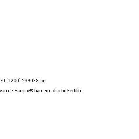
 en proceslijnen
 van de Hamex
®
hamermolen bij Fertilife.