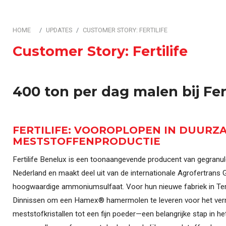
Automatisering & Best
HOME
UPDATES
CUSTOMER STORY: FERTILIFE
Customer Story: Fertilife
400 ton per dag malen bij Fert
FERTILIFE: VOOROPLOPEN IN DUURZ
MESTSTOFFENPRODUCTIE
Fertilife Benelux is een toonaangevende producent van gegranu
Nederland en maakt deel uit van de internationale Agrofertrans G
hoogwaardige ammoniumsulfaat. Voor hun nieuwe fabriek in Ter
Dinnissen om een Hamex® hamermolen te leveren voor het ver
meststofkristallen tot een fijn poeder—een belangrijke stap in 