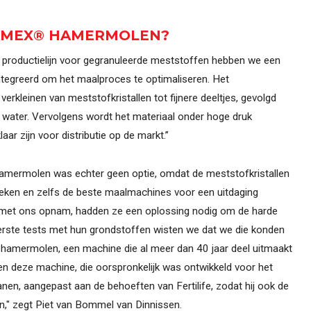
AMEX® HAMERMOLEN?
 productielijn voor gegranuleerde meststoffen hebben we een
tegreerd om het maalproces te optimaliseren. Het
erkleinen van meststofkristallen tot fijnere deeltjes, gevolgd
water. Vervolgens wordt het materiaal onder hoge druk
aar zijn voor distributie op de markt.”
amermolen was echter geen optie, omdat de meststofkristallen
 bleken en zelfs de beste maalmachines voor een uitdaging
ct met ons opnam, hadden ze een oplossing nodig om de harde
eerste tests met hun grondstoffen wisten we dat we die konden
hamermolen, een machine die al meer dan 40 jaar deel uitmaakt
n deze machine, die oorspronkelijk was ontwikkeld voor het
nen, aangepast aan de behoeften van Fertilife, zodat hij ook de
," zegt Piet van Bommel van Dinnissen.