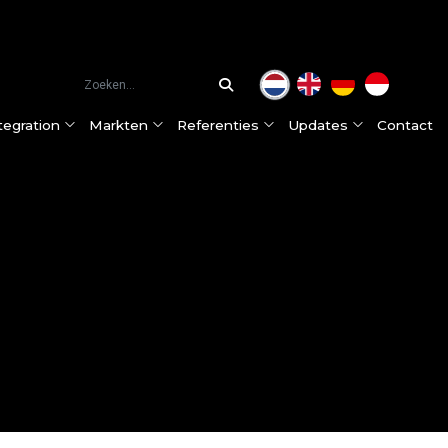
tegration
Markten
Referenties
Updates
Contact
ceslijnen
Hamex® hamermolen
Food & Pharma
Sevenum, Nederland (HQ)
Onze klanten
Nieuws
ntegration aanpak
DIMA® Zakkenleegmachine
Dairy
Purmerend, Nederland
Klantervaringen
Klantervaringen
ie
Big Bag vulstation
Petfood
Kleve, Duitsland
Onze partners
Beurzen
Hamex® hamermolen met snelle zeefwissel
Feed & Aquafeed
Jakarta, Indonesië
Certificaten
Pneumatisch transportsysteem
Chemicals & Minerals
Modulair Big Bag Lossysteem