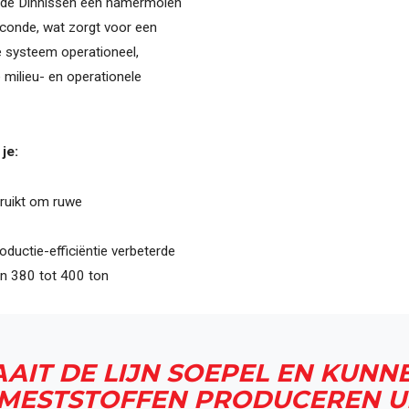
erde Dinnissen een hamermolen
Zoeken...
econde, wat zorgt voor een
e systeem operationeel,
e milieu- en operationele
je:
ruikt om ruwe
ductie-efficiëntie verbeterde
an 380 tot 400 ton
AIT DE LIJN SOEPEL EN KU
ESTSTOFFEN PRODUCEREN UI