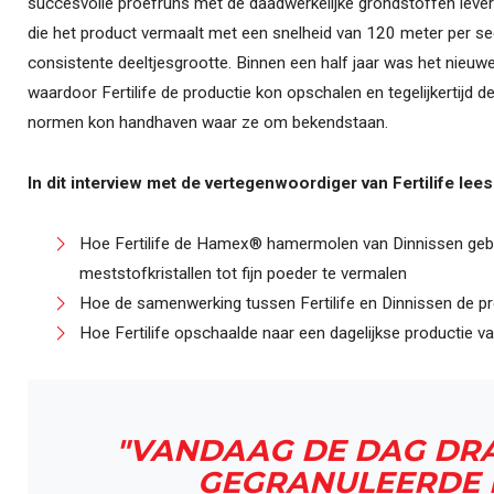
succesvolle proefruns met de daadwerkelijke grondstoffen lev
die het product vermaalt met een snelheid van 120 meter per s
consistente deeltjesgrootte. Binnen een half jaar was het nieuw
waardoor Fertilife de productie kon opschalen en tegelijkertijd d
normen kon handhaven waar ze om bekendstaan.
In dit interview met de vertegenwoordiger van Fertilife lees 
Hoe Fertilife de Hamex® hamermolen van Dinnissen geb
meststofkristallen tot fijn poeder te vermalen
Hoe de samenwerking tussen Fertilife en Dinnissen de pro
Hoe Fertilife opschaalde naar een dagelijkse productie v
"VANDAAG DE DAG DRA
GEGRANULEERDE M