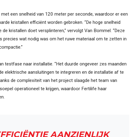
et een snelheid van 120 meter per seconde, waardoor er een
rde kristallen efficiënt worden gebroken. “De hoge snelheid
 de kristallen doet versplinteren,” vervolgt Van Bommel. “Deze
s precies wat nodig was om het ruwe materiaal om te zetten in
 compactie.”
an testfase naar installatie. “Het duurde ongeveer zes maanden
elektrische aansluitingen te integreren en de installatie af te
nks de complexiteit van het project slaagde het team van
oepel operationeel te krijgen, waardoor Fertilife haar
en.
FFICIËNTIE AANZIENLIJK