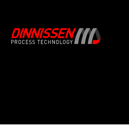
Over ons
Productinname
Onze System Integration aanpak
Conveying & Handling
Missie en kernwaarden
Doseren & Wegen
Ons verhaal
Mengen & Verwerken
Geschiedenis: meer dan 75 jaar Dinnissen
Malen & Breken
Ons innovatie DNA
Zeven
Certificaten
Verpakken & Vullen