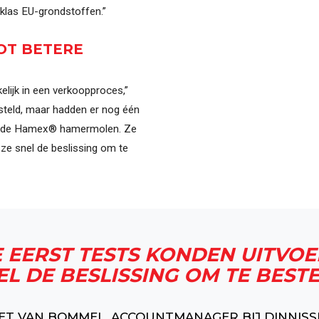
klas EU-grondstoffen.”
OT BETERE
kelijk in een verkoopproces,”
steld, maar hadden er nog één
we de Hamex® hamermolen. Ze
ze snel de beslissing om te
E EERST TESTS KONDEN UITV
EL DE BESLISSING OM TE BESTE
IET VAN BOMMEL, ACCOUNTMANAGER BIJ DINNISS