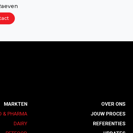
Raeven
tact
MARKTEN
OVER ONS
D & PHARMA
JOUW PROCES
DAIRY
REFERENTIES