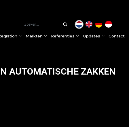
tegration
Markten
Referenties
Updates
Contact
EEN AUTOMATISCHE ZAKKEN
ceslijnen
Hamex® hamermolen
Food & Pharma
Sevenum, Nederland (HQ)
Onze klanten
Nieuws
ntegration aanpak
DIMA® Zakkenleegmachine
Dairy
Purmerend, Nederland
Klantervaringen
Klantervaringen
ie
Big Bag vulstation
Petfood
Kleve, Duitsland
Onze partners
Beurzen
Hamex® hamermolen met snelle zeefwissel
Feed & Aquafeed
Jakarta, Indonesië
Certificaten
Pneumatisch transportsysteem
Chemicals & Minerals
Modulair Big Bag Lossysteem