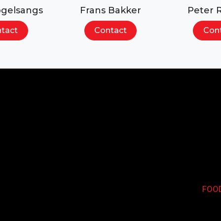
Zoeken...
ogelsangs
Frans Bakker
Peter 
tact
Contact
Con
FOO