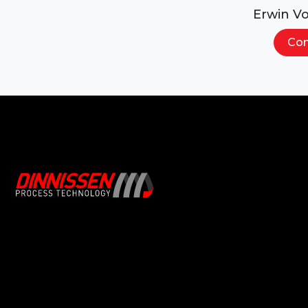
Erwin V
Con