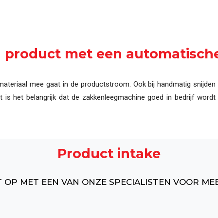
uring
Compleet overzicht van alle machines, systemen
ijn product met een automatisc
eriaal mee gaat in de productstroom. Ook bij handmatig snijden bes
et is het belangrijk dat de zakkenleegmachine goed in bedrijf wo
Product intake
 OP MET EEN VAN ONZE SPECIALISTEN VOOR ME