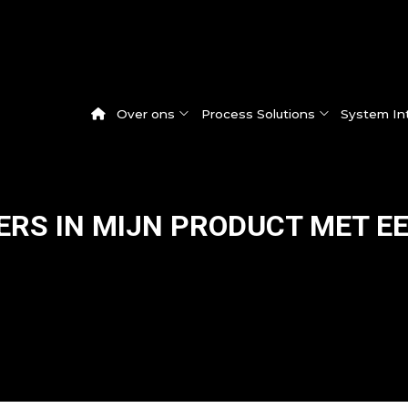
Over ons
Process Solutions
System In
PPERS IN MIJN PRODUCT MET 
Alle updates
Pegasus® vacuümcoater
Werken bij Dinnissen
Overzicht: Pro
Nieuws
Pegasus® mengers
Huidige vacatures
Onze System I
Klantervaringen
Multifunctionele monsternamecarrousel
Werken & groeien op onze product
Beurzen
Pegasus® batchmenger
Feeder Valve
Centrifugaalzeef