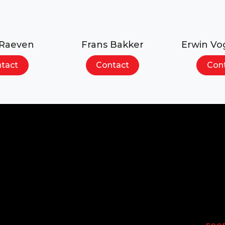
Zoeken...
 Raeven
Frans Bakker
Erwin Vo
tact
Contact
Con