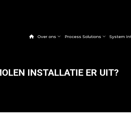
Over ons
Process Solutions
System In
OLEN INSTALLATIE ER UIT?
Alle updates
Pegasus® vacuümcoater
Werken bij Dinnissen
Overzicht: Pro
Nieuws
Pegasus® mengers
Huidige vacatures
Onze System I
Klantervaringen
Multifunctionele monsternamecarrousel
Werken & groeien op onze product
Beurzen
Pegasus® batchmenger
Feeder Valve
Centrifugaalzeef