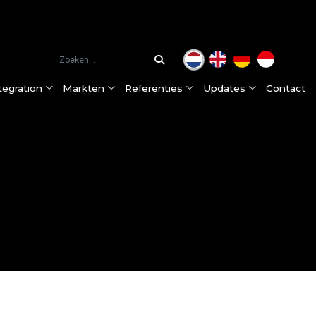
tegration
Markten
Referenties
Updates
Contact
ceslijnen
Hamex® hamermolen
Food & Pharma
Sevenum, Nederland (HQ)
Onze klanten
Nieuws
ntegration aanpak
DIMA® Zakkenleegmachine
Dairy
Purmerend, Nederland
Klantervaringen
Klantervaringen
ie
Big Bag vulstation
Petfood
Kleve, Duitsland
Onze partners
Beurzen
Hamex® hamermolen met snelle zeefwissel
Feed & Aquafeed
Jakarta, Indonesië
Certificaten
Pneumatisch transportsysteem
Chemicals & Minerals
Modulair Big Bag Lossysteem