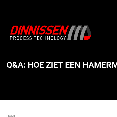
Q&A: HOE ZIET EEN HAMERM
Over ons
Productinname
Onze System Integration aanpak
Conveying & Handling
Missie en kernwaarden
Doseren & Wegen
Ons verhaal
Mengen & Verwerken
Geschiedenis: meer dan 75 jaar Dinnissen
Malen & Breken
Ons innovatie DNA
Zeven
Certificaten
Verpakken & Vullen
HOME