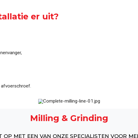
uring
Compleet overzicht van alle machines, systemen
llatie er uit?
nenvanger,
f afvoerschroef.
Milling & Grinding
 OP MET EEN VAN ONZE SPECIALISTEN VOOR ME