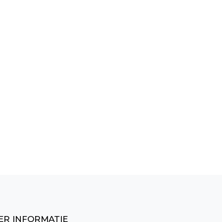
 en proceslijnen
ER INFORMATIE