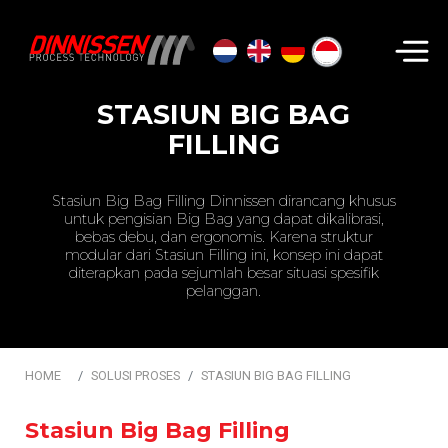
Cari...
STASIUN BIG BAG
FILLING
Stasiun Big Bag Filling Dinnissen dirancang khusus
untuk pengisian Big Bag yang dapat dikalibrasi,
bebas debu, dan ergonomis. Karena struktur
modular dari Stasiun Filling ini, konsep ini dapat
diterapkan pada sejumlah besar situasi spesifik
pelanggan.
HOME
SOLUSI PROSES
STASIUN BIG BAG FILLING
Stasiun Big Bag Filling