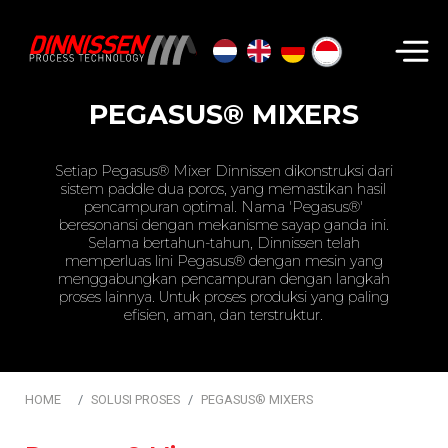
Cari...
PEGASUS® MIXERS
Setiap Pegasus® Mixer Dinnissen dikonstruksi dari
sistem paddle dua poros, yang memastikan hasil
pencampuran optimal. Nama 'Pegasus®'
beresonansi dengan mekanisme sayap ganda ini.
Selama bertahun-tahun, Dinnissen telah
memperluas lini Pegasus® dengan mesin yang
menggabungkan pencampuran dengan langkah
proses lainnya. Untuk proses produksi yang paling
efisien, aman, dan terstruktur.
HOME
SOLUSI PROSES
PEGASUS® MIXERS