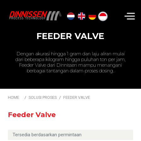
Cari...
FEEDER VALVE
Dengan akurasi hingga 1 gram dan laju aliran mulai
dari beberapa kilogram hingga puluhan ton per jam,
Feeder Valve dari Dinnissen mampu menangani
berbagai tantangan dalam proses dosing.
HOME
SOLUSI PROSES
FEEDER VALVE
Feeder Valve
Tersedia berdasarkan permintaan