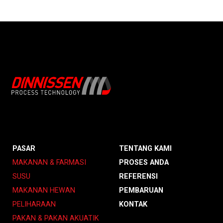
PASAR
TENTANG KAMI
MAKANAN & FARMASI
PROSES ANDA
SUSU
REFERENSI
MAKANAN HEWAN
PEMBARUAN
PELIHARAAN
KONTAK
PAKAN & PAKAN AKUATIK