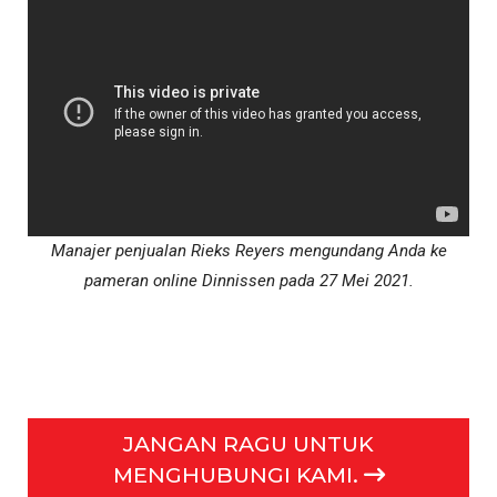
Manajer penjualan Rieks Reyers mengundang Anda ke
pameran online Dinnissen pada 27 Mei 2021.
JANGAN RAGU UNTUK
MENGHUBUNGI KAMI.