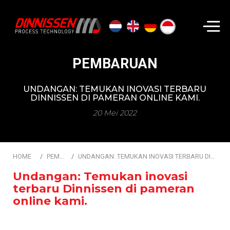
Cari...
PEMBARUAN
UNDANGAN: TEMUKAN INOVASI TERBARU
DINNISSEN DI PAMERAN ONLINE KAMI.
20 Mei 2022
HOME
PEMBARUAN
UNDANGAN: TEMUKAN INOVASI TERBARU DINNISSEN DI PAMERAN ONLINE KAMI.
Undangan: Temukan inovasi
terbaru Dinnissen di pameran
online kami.