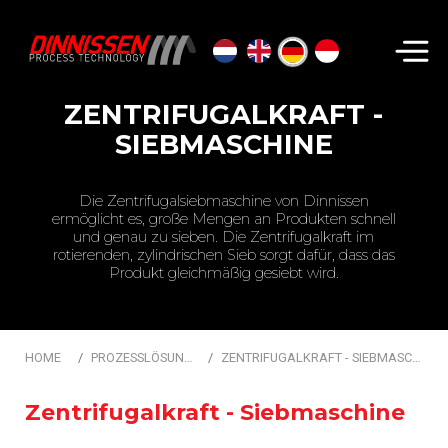
Suchen...
ZENTRIFUGALKRAFT -
SIEBMASCHINE
Die Zentrifugalsiebmaschine von Dinnissen
ermöglicht es, große Mengen an Produkten schnell
und genau zu sieben. Die Zentrifugalkraft im
rotierenden, zylindrischen Sieb sorgt dafür, dass das
Produkt gleichmäßig gesiebt wird.
HOME
PROZESSLÖSUNGEN
ZENTRIFUGALKRAFT - SIEBMASCHINE
Zentrifugalkraft - Siebmaschine