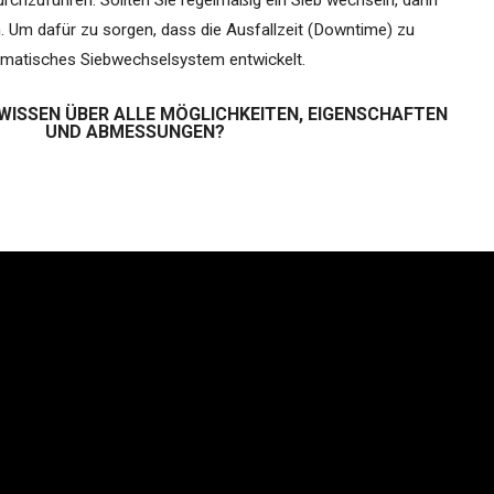
chzuführen. Sollten Sie regelmäßig ein Sieb wechseln, dann
h. Um dafür zu sorgen, dass die Ausfallzeit (Downtime) zu
utomatisches Siebwechselsystem entwickelt.
WISSEN ÜBER ALLE MÖGLICHKEITEN, EIGENSCHAFTEN
UND ABMESSUNGEN?