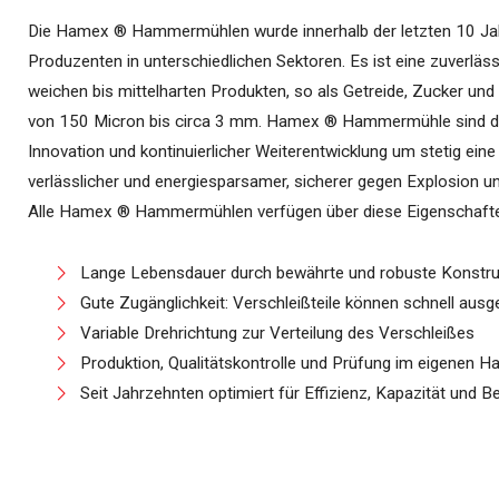
Die Hamex ® Hammermühlen wurde innerhalb der letzten 10 Jahr
Produzenten in unterschiedlichen Sektoren. Es ist eine zuverläs
weichen bis mittelharten Produkten, so als Getreide, Zucker und 
von 150 Micron bis circa 3 mm. Hamex ® Hammermühle sind da
Innovation und kontinuierlicher Weiterentwicklung um stetig eine e
verlässlicher und energiesparsamer, sicherer gegen Explosion u
Alle Hamex ® Hammermühlen verfügen über diese Eigenschaft
Lange Lebensdauer durch bewährte und robuste Konstru
Gute Zugänglichkeit: Verschleißteile können schnell aus
Variable Drehrichtung zur Verteilung des Verschleißes
Produktion, Qualitätskontrolle und Prüfung im eigenen H
Seit Jahrzehnten optimiert für Effizienz, Kapazität und Be