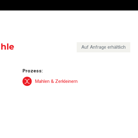
ozesslinien
3D Abbilding einer H
Hammermühle
hle
Auf Anfrage erhältlich
Prozess:
Mahlen & Zerkleinern