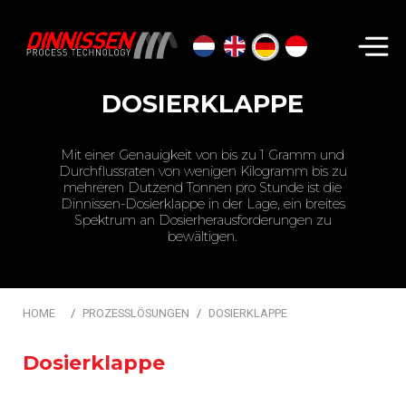
Suchen...
DOSIERKLAPPE
Mit einer Genauigkeit von bis zu 1 Gramm und
Durchflussraten von wenigen Kilogramm bis zu
mehreren Dutzend Tonnen pro Stunde ist die
Dinnissen-Dosierklappe in der Lage, ein breites
Spektrum an Dosierherausforderungen zu
bewältigen.
HOME
PROZESSLÖSUNGEN
DOSIERKLAPPE
Dosierklappe