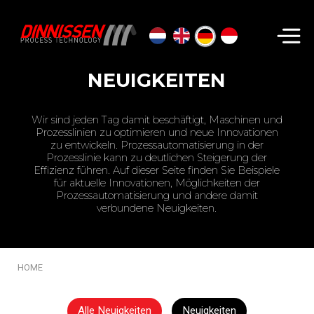
Suchen...
NEUIGKEITEN
Wir sind jeden Tag damit beschäftigt, Maschinen und
Prozesslinien zu optimieren und neue Innovationen
zu entwickeln. Prozessautomatisierung in der
Prozesslinie kann zu deutlichen Steigerung der
Effizienz führen. Auf dieser Seite finden Sie Beispiele
für aktuelle Innovationen, Möglichkeiten der
Prozessautomatisierung und andere damit
verbundene Neuigkeiten.
HOME
Alle Neuigkeiten
Neuigkeiten