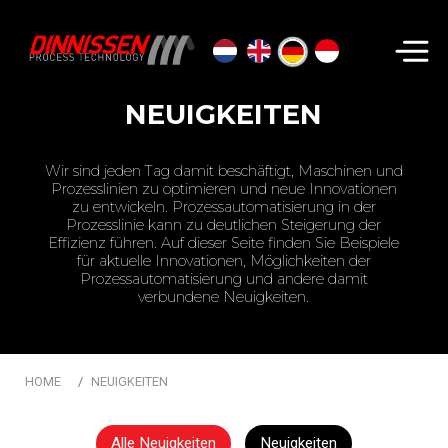
Suchen...
NEUIGKEITEN
Wir sind jeden Tag damit beschäftigt, Maschinen und
Prozesslinien zu optimieren und neue Innovationen
zu entwickeln. Prozessautomatisierung in der
Prozesslinie kann zu deutlichen Steigerung der
Effizienz führen. Auf dieser Seite finden Sie Beispiele
für aktuelle Innovationen, Möglichkeiten der
Prozessautomatisierung und andere damit
verbundene Neuigkeiten.
HOME
NEUIGKEITEN
Alle Neuigkeiten
Neuigkeiten