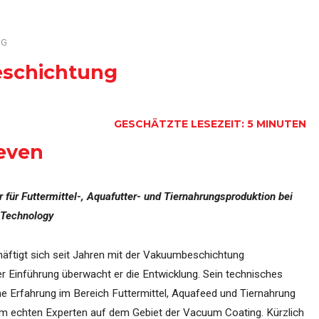
erung
Übersicht über aller Maschinen, Systeme und Pr
NG
eschichtung
GESCHÄTZTE LESEZEIT: 5 MINUTEN
even
 für Futtermittel-, Aquafutter- und Tiernahrungsproduktion bei
 Technology
äftigt sich seit Jahren mit der Vakuumbeschichtung
er Einführung überwacht er die Entwicklung. Sein technisches
 Erfahrung im Bereich Futtermittel, Aquafeed und Tiernahrung
m echten Experten auf dem Gebiet der Vacuum Coating. Kürzlich