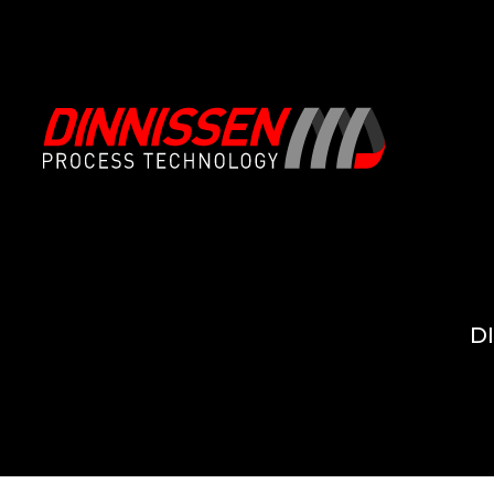
Über uns
Produktaufnahme
Unser Ansatz zur Systemintegratio
Förderung & Handling
D
Mission und Kernwerte
Dosieren & Wiegen
Unsere Geschichte
Mischen & Verarbeiten
Geschichte: mehr als 75 Jahre Dinn
Mahlen & zerkleinern
Unsere Innovations-DNA
Sieben
Zertifikate
Verpacken & Befüllen